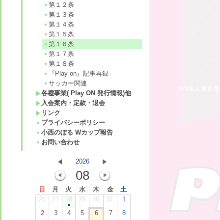
第１２条
第１３条
第１４条
第１５条
第１６条
第１７条
第１８条
『Play on』記事再録
サッカー関連
各種事業( Play ON 発行情報)他
入会案内・定款・退会
リンク
プライバシーポリシー
小西のぼる Wカップ報告
お問い合わせ
2026
08
日
月
火
水
木
金
土
26
27
28
29
30
31
1
2
3
4
5
6
7
8