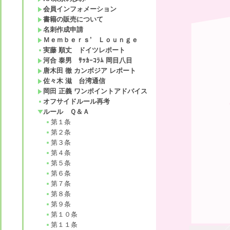
会員インフォメーション
書籍の販売について
名刺作成申請
Ｍｅｍｂｅｒｓ’ Ｌｏｕｎｇｅ
実藤 順丈 ドイツレポート
河合 泰男 ｻｯｶｰｺﾗﾑ 岡目八目
唐木田 徹 カンボジア レポート
佐々木 滋 台湾通信
岡田 正義 ワンポイントアドバイス
オフサイドルール再考
ルール Ｑ＆Ａ
第１条
第２条
第３条
第４条
第５条
第６条
第７条
第８条
第９条
第１０条
第１１条