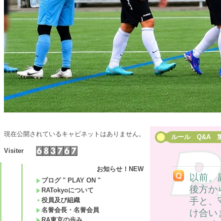
現在公開されているキャビネットはありません。
ルール Q&A 
Visiter
お知らせ！NEW
以前、
ブログ " PLAY ON "
後方か
RATokyoについて
手と、
役員及び組織
名誉会長・名誉会員
け合い
RA東京の歩み