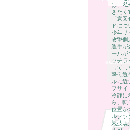
は、私
きたく
「意図
ドにつ
少年サ
攻撃側
選手が
ールが
ッチラ
してし
撃側選
ルに近
フサイ
冷静に
ら、転
位置が
ルブッ
競技規