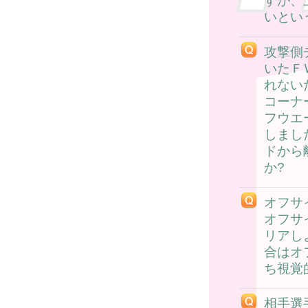
すが、
いとい
攻撃側
いたＦ
れない
コーナ
フウエ
しまし
ドから
か?
オフサ
オフサ
リアし
合はオ
ち視覚
相手選