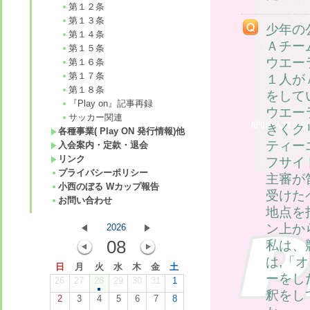
第１２条
第１３条
少年の
第１４条
Ａチー
第１５条
ウエー
第１６条
第１７条
１人が
第１８条
をして
『Play on』記事再録
ウエー
サッカー関連
きくク
各種事業( Play ON 発行情報)他
ティー
入会案内・定款・退会
リンク
フサイ
プライバシーポリシー
主審が
小西のぼる Wカップ報告
受けた
お問い合わせ
地点を
ン上か
2026
08
私は、
は,「
日
月
火
水
木
金
土
ーをし
26
27
28
29
30
31
1
釈をし
2
3
4
5
6
7
8