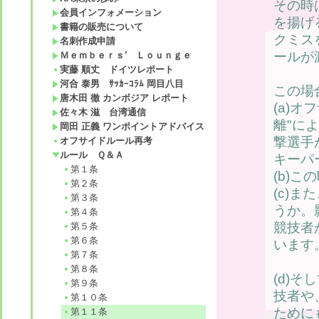
その時
会員インフォメーション
を揚げ
書籍の販売について
クミス
名刺作成申請
ールが
Ｍｅｍｂｅｒｓ’ Ｌｏｕｎｇｅ
実藤 順丈 ドイツレポート
河合 泰男 ｻｯｶｰｺﾗﾑ 岡目八目
この場
唐木田 徹 カンボジア レポート
(a)
佐々木 滋 台湾通信
離"に
岡田 正義 ワンポイントアドバイス
撃選手
オフサイドルール再考
ルール Ｑ＆Ａ
キーパ
第１条
(b)
第２条
(c)
第３条
うか。
第４条
競技者
第５条
第６条
います
第７条
第８条
(d)
第９条
技者や
第１０条
ために
第１１条