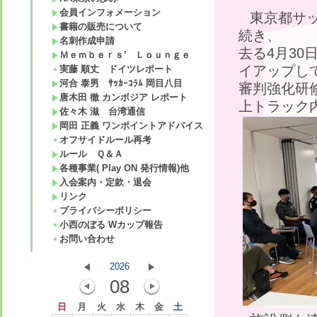
会員インフォメーション
東京都サ
書籍の販売について
続き、
名刺作成申請
去る4月3
Ｍｅｍｂｅｒｓ’ Ｌｏｕｎｇｅ
イアップし
実藤 順丈 ドイツレポート
河合 泰男 ｻｯｶｰｺﾗﾑ 岡目八目
審判強化研
唐木田 徹 カンボジア レポート
上トラック
佐々木 滋 台湾通信
岡田 正義 ワンポイントアドバイス
オフサイドルール再考
ルール Ｑ＆Ａ
各種事業( Play ON 発行情報)他
入会案内・定款・退会
リンク
プライバシーポリシー
小西のぼる Wカップ報告
お問い合わせ
2026
08
日
月
火
水
木
金
土