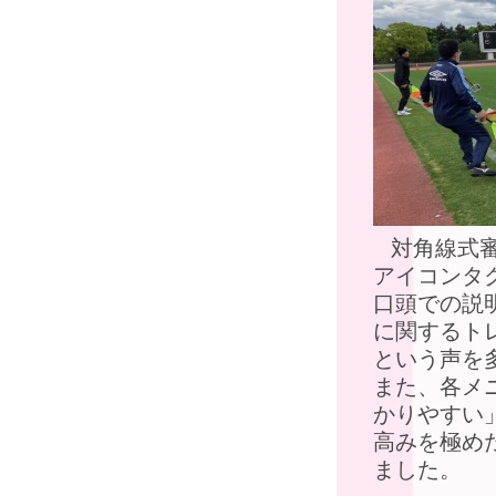
対角線式
アイコンタ
口頭での説
に関するト
という声を
また、各メ
かりやすい
高みを極め
ました。