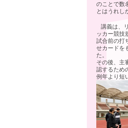
のことで数
とはうれし
講義は、リ
ッカー競技
試合前の打
せカードを
た。
その後、主
認するため
例年より短