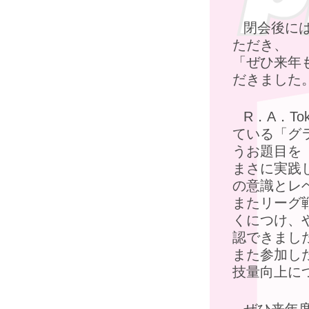
閉会後に
ただき、
「ぜひ来年
だきました
R．A．T
ている「グ
うお題目を
まさに実践
の意識とレ
またリーグ
くにつけ、
認できまし
また参加し
技量向上に